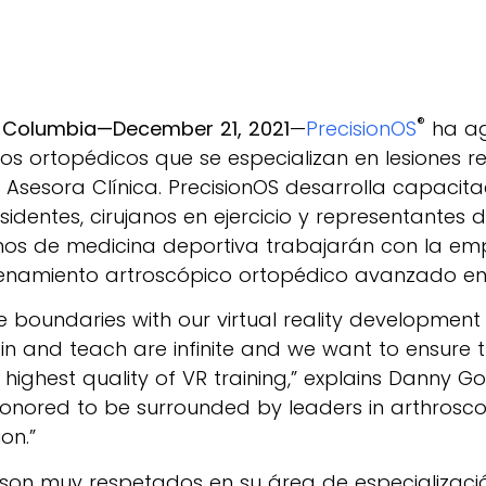
®
h Columbia—December 21, 2021
—
PrecisionOS
ha ag
os ortopédicos que se especializan en lesiones r
 Asesora Clínica. PrecisionOS desarrolla capacita
sidentes, cirujanos en ejercicio y representantes d
anos de medicina deportiva trabajarán con la e
renamiento artroscópico ortopédico avanzado en r
 boundaries with our virtual reality development 
ain and teach are infinite and we want to ensure t
highest quality of VR training,” explains Danny Goe
 honored to be surrounded by leaders in arthros
on.”
s son muy respetados en su área de especializaci