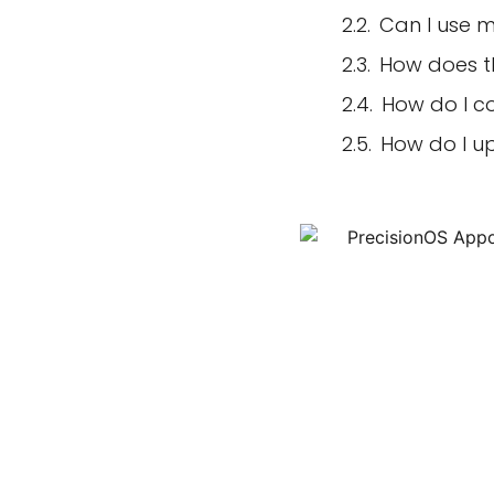
Can I use 
How does t
How do I c
How do I u