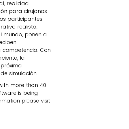
al, realidad
ón para cirujanos
Los participantes
ativo realista,
el mundo, ponen a
eciben
la competencia. Con
ciente, la
 próxima
de simulación.
 with more than 40
ftware is being
rmation please visit