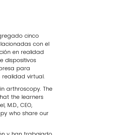
regado cinco
elacionadas con el
ción en realidad
e dispositivos
mpresa para
ealidad virtual.
in arthroscopy. The
hat the learners
l, M.D., CEO,
copy who share our
ón y han trabajado,