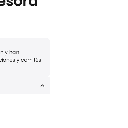
sesora
ón y han
ciones y comités