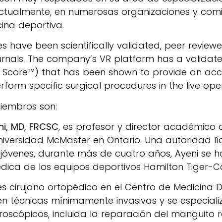
actualmente, en numerosas organizaciones y comit
ina deportiva.
s have been scientifically validated, peer review
urnals. The company’s VR platform has a valida
 Score™) that has been shown to provide an accu
erform specific surgical procedures in the live op
iembros son:
ni, MD, FRCSC
, es profesor y director académico 
niversidad McMaster en Ontario. Una autoridad líd
 jóvenes, durante más de cuatro años, Ayeni s
ica de los equipos deportivos Hamilton Tiger-Ca
 es cirujano ortopédico en el Centro de Medicina 
 en técnicas mínimamente invasivas y se especiali
oscópicos, incluida la reparación del manguito r