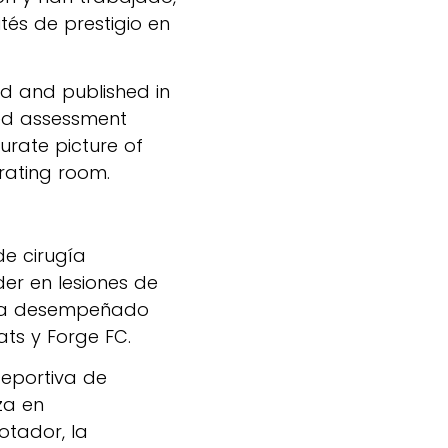
és de prestigio en
ed and published in
ted assessment
rate picture of
erating room.
de cirugía
er en lesiones de
e ha desempeñado
ts y Forge FC.
Deportiva de
za en
otador, la