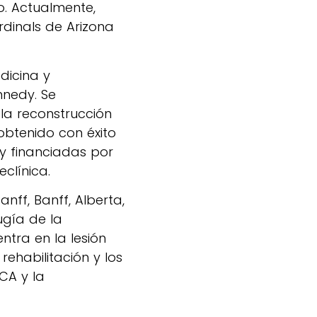
o. Actualmente,
rdinals de Arizona
dicina y
nnedy. Se
 la reconstrucción
obtenido con éxito
y financiadas por
clínica.
nff, Banff, Alberta,
gía de la
ntra en la lesión
rehabilitación y los
LCA y la