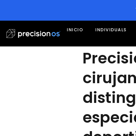
INICIO
INDIVIDUALS
Precis
ciruja
distin
especi