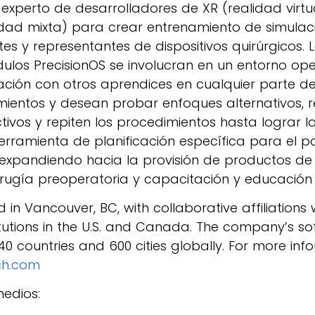
 experto de desarrolladores de XR (realidad virtu
ad mixta) para crear entrenamiento de simulaci
ntes y representantes de dispositivos quirúrgicos. 
dulos PrecisionOS se involucran en un entorno oper
ación con otros aprendices en cualquier parte d
ientos y desean probar enfoques alternativos, r
ctivos y repiten los procedimientos hasta lograr 
herramienta de planificación específica para el pa
expandiendo hacia la provisión de productos de
rugía preoperatoria y capacitación y educación 
d in Vancouver, BC, with collaborative affiliations
tutions in the U.S. and Canada. The company’s so
0 countries and 600 cities globally. For more info
ch.com
medios: