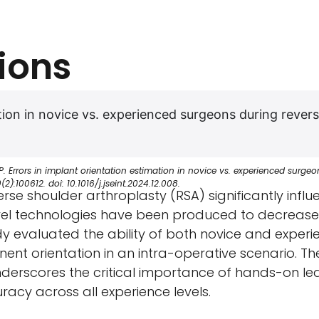
ions
ation in novice vs. experienced surgeons during revers
DP. Errors in implant orientation estimation in novice vs. experienced surgeo
2):100612. doi: 10.1016/j.jseint.2024.12.008.
rse shoulder arthroplasty (RSA) significantly influ
Novel technologies have been produced to decreas
y evaluated the ability of both novice and exper
t orientation in an intra-operative scenario. The 
underscores the critical importance of hands-on lear
acy across all experience levels.