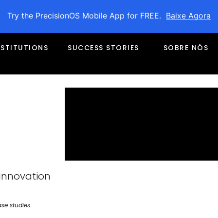
Try the PrecisionOS Mobile App for FREE.
Baixe Agora
NSTITUTIONS
SUCCESS STORIES
SOBRE NÓS
 Innovation
se studies.