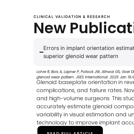
CLINICAL VALIDATION & RESEARCH
New Publicat
Errors in implant orientation estim
superior glenoid wear pattern
Lohre R, Bois A, Lapner P, Pollock JW, Athwal GS, Goel 
glenoid wear pattern. JSES International. 2025 Jan 16;9(
Glenoid baseplate orientation in reve
complications, and failure rates. 
and high-volume surgeons. This stud
accurately estimate glenoid componen
variability in visual estimation and 
technology to improve implant accur
READ FULL ARTICLE