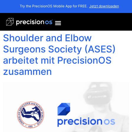
Monat:
Juni 2021
Try the PrecisionOS Mobile App for FREE.
Jetzt downloaden
Die renommierte American
Shoulder and Elbow
Surgeons Society (ASES)
arbeitet mit PrecisionOS
zusammen