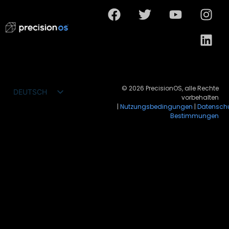
© 2026 PrecisionOS, alle Rechte
DEUTSCH
vorbehalten
ENGLISH
|
Nutzungsbedingungen
|
Datensch
Bestimmungen
FRANÇAIS
ESPAÑOL
PORTUGUÊS DO BRASIL