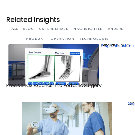
Related Insights
ALL
BLOG
UNTERNEHMEN
NACHRICHTEN
ANDERE
PRODUKT
OPERATION
TECHNOLOGIE
Februar 19, 2026
Blog
,
Unternehme
PrecisionOS Expands Into Podiatric Surgery
Jan
Blo