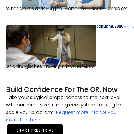
What Makes a VR Surgical Platform Clinically Credible?
Januar 8, 2026
Blog
,
Unternehmen
,
Ist chirurgisches Training mit VR effektiv?
Build Confidence For The OR, Now
Take your surgical preparedness to the next level
with our immersive training ecosystem. Looking to
scale your program?
Request more info for your
institution here
.
START FREE TRIAL