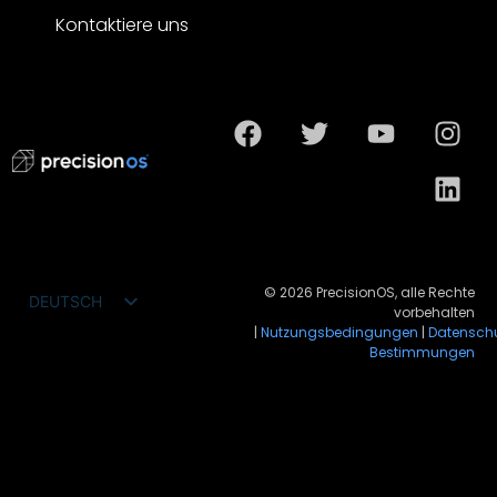
Kontaktiere uns
© 2026 PrecisionOS, alle Rechte
DEUTSCH
vorbehalten
ENGLISH
|
Nutzungsbedingungen
|
Datensch
Bestimmungen
FRANÇAIS
ESPAÑOL
PORTUGUÊS DO BRASIL