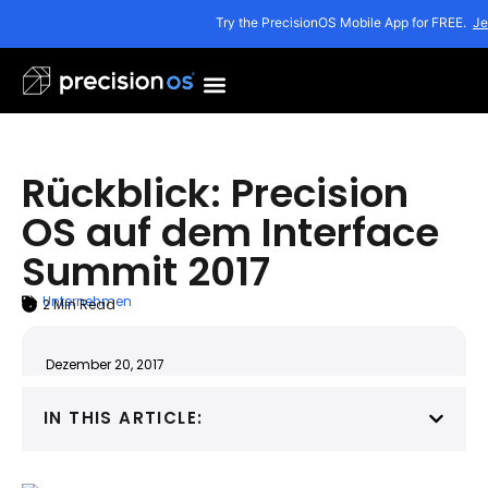
Try the PrecisionOS Mobile App for FREE.
Je
Rückblick: Precision
OS auf dem Interface
Summit 2017
Unternehmen
2
Min Read
ARTICLE SUMMARY
Dezember 20, 2017
IN THIS ARTICLE: