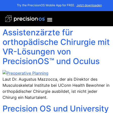
Schlagwort:
UCONN
Try the PrecisionOS Mobile App for FREE.
Jetzt downloaden
UConn Health schult
Assistenzärzte für
orthopädische Chirurgie mit
VR-Lösungen von
PrecisionOS™ und Oculus
Laut Dr. Augustus Mazzocca, der als Direktor des
Musculoskeletal Institute bei UConn Health Bewohner in
orthopädischer Chirurgie ausbildet, ist nicht jeder
Chirurg ein Naturtalent.
Precision OS und University