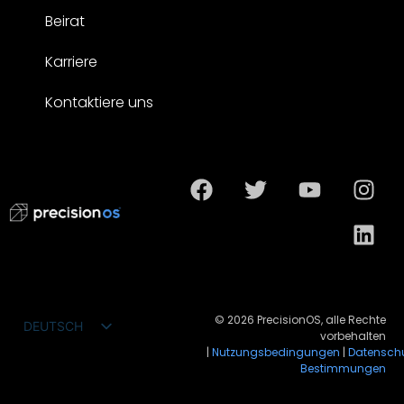
Beirat
Karriere
Kontaktiere uns
© 2026 PrecisionOS, alle Rechte
DEUTSCH
vorbehalten
ENGLISH
|
Nutzungsbedingungen
|
Datensch
Bestimmungen
FRANÇAIS
ESPAÑOL