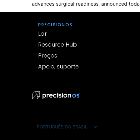
advances surgical readiness, announced today 
PRECISIONOS
Lar
Resource Hub
Preços
Apoio, suporte
PORTUGUÊS DO BRASIL
ENGLISH