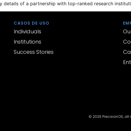
details of a partnership with top-ranked research instituti
CASOS DE USO
EM
Individuals
Ou
Institutions
Co
Success Stories
Ca
En
© 2026 PrecisionOS, all 