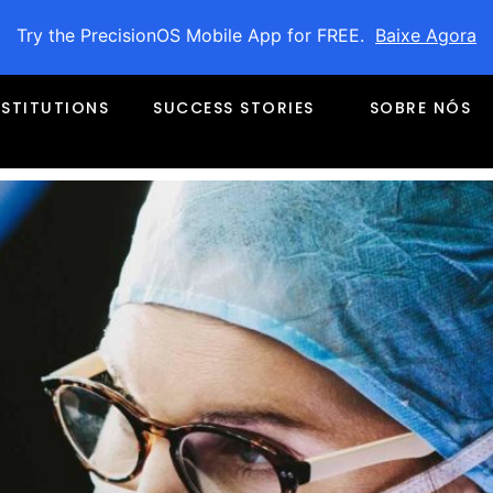
Try the PrecisionOS Mobile App for FREE.
Baixe Agora
ng orthopaedic surgery reside
NSTITUTIONS
SUCCESS STORIES
SOBRE NÓS
d Oculus