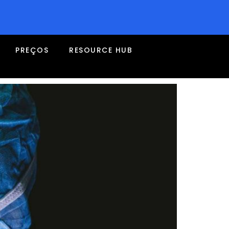
nts using VR solutions
PREÇOS
RESOURCE HUB