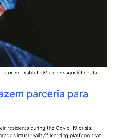
retor do Instituto Musculoesquelético da
azem parceria para
r residents during the Covid-19 crisis.
de virtual reality™ learning platform that